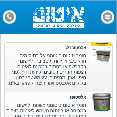
דף הבית
קבלני איטום
מילון מונחים
חומרים
אלסטוברש
מאמרים
חומר איטום ביטומני על בסיס מים,
חד-רכיבי וידידותי לסביבה. ליישום
פורום
בהברשה או בהתזה במכונה.לאיטום
רצפות חדרים רטובים, קירות חוץ לפני
צרו קשר
חיפוי אבן, מרפסות, על משטחי בטון
בלוקים אסבסט ועוד.היצרן - פזקר בע"מ.
אלסטופז
חומר איטום ביטומני משחתי ליישום
במריחה או בהתזה.משמש לאיטום רצפות
במקלחות וחדרים רטובים, קירות תת