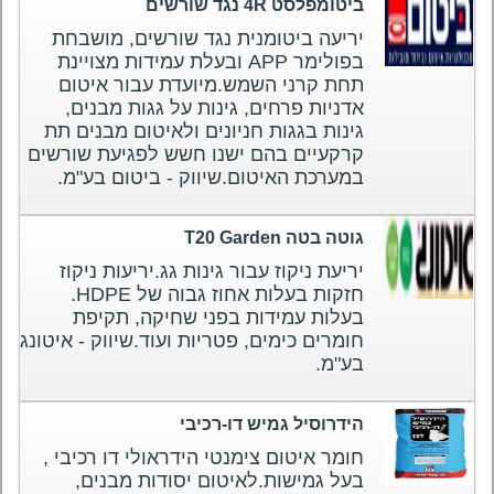
ביטומפלסט 4R נגד שורשים
יריעה ביטומנית נגד שורשים, מושבחת
בפולימר APP ובעלת עמידות מצויינת
תחת קרני השמש.מיועדת עבור איטום
אדניות פרחים, גינות על גגות מבנים,
גינות בגגות חניונים ולאיטום מבנים תת
קרקעיים בהם ישנו חשש לפגיעת שורשים
במערכת האיטום.שיווק - ביטום בע"מ.
גוטה בטה T20 Garden
יריעת ניקוז עבור גינות גג.יריעות ניקוז
חזקות בעלות אחוז גבוה של HDPE.
בעלות עמידות בפני שחיקה, תקיפת
חומרים כימים, פטריות ועוד.שיווק - איטונג
בע"מ.
הידרוסיל גמיש דו-רכיבי
חומר איטום צימנטי הידראולי דו רכיבי ,
בעל גמישות.לאיטום יסודות מבנים,