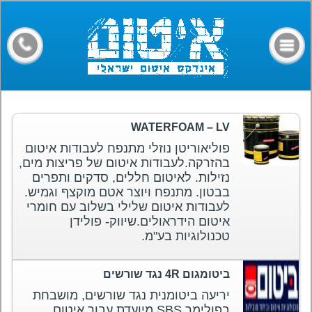
דף הבית
קבלני איטום
מילון מונחים
חומרים
WATERFOAM – LV
מאמרים
פוליאוריטן נוזלי מתנפח לעבודות איטום
בהזרקה.לעבודות איטום של פריצות מים,
פורום
נזילות. לאיטום חללים, סדקים ותפרים
בבטון. מתנפח ויוצר אטם מוקצף וגמיש.
צרו קשר
לעבודות איטום שלילי בשלוב עם חומרי
איטום הידראולים.שיווק- פולידן
טכנולוגיות בע"מ.
ביטומגום 4R נגד שורשים
יריעה ביטומנית נגד שורשים, מושבחת
בפולימר SBS.מיועדת עבור איטום