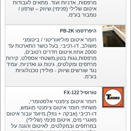
מרפסות, אדניות ועוד. מתאים לעבודות
איטום שלילי (פנימי).שיווק – שרפון /
טמבור בע"מ.
היפרדסמו PB-2K
חומר איטום פוליאוריטני / ביטומני
משולב, דו-רכיבי. בעל כושר התארכות עד
2000 אחוז.איטום חדרים רטובים,
מרפסות,גגות בטון,משטחי אספלט, קירות
מרתפים ומקלטים, גינות גג ואדניות. עמיד
נגד שורשים.שיווק - פולידן טכנולוגיות
בע"מ.
טורוסיל FX-122
חומר איטום צימנטי אלסטומרי,
משחתי.חומר איטום צימנטי מוגמש,
דו-רכיבי (אבקה + נוזל).מיועד עבור איטום
מאגרי מים, איטום פנימי (שלילי)
במרתפים ובמקלטים, לאיטום והגנה על