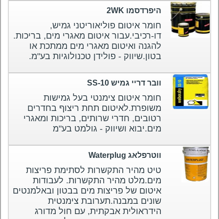
היפרדסמו 2WK
חומר איטום פוליאוריטני גמיש,
דו-רכיבי.עבור איטום מאגרי מים, בריכות.
להגנה ואיטום מאגרי מים ממתכת או
בטון.שיווק - פולידן טכנולוגיות בע"מ.
וובר דריי גמיש SS-10
חומר איטום צימנטי בעל גמישות
משופרת.לאיטום תחת ריצוף בחדרים
רטובים, חדרי שרותים, בריכות ומאגרי
מים.יבוא ושיווק - גולמט בע"מ
ווטרפלאג Waterplug
טיט מהיר התקשרות לסתימת פריצות
מים.מלט מהיר התקשרות. לעבודות
איטום של פריצות מים בבטון ובאלמנטים
שונים במבנה.תערובת צימנטית
הידראולית אבקתית, עם חול מדורג