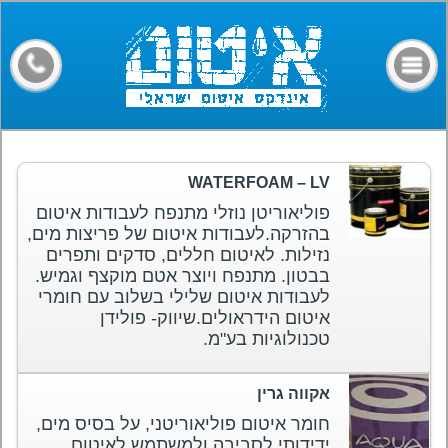
דף הבית
קבלני איטום
מילון מונחים
חומרים
WATERFOAM – LV
מאמרים
פוליאוריטן נוזלי מתנפח לעבודות איטום
בהזרקה.לעבודות איטום של פריצות מים,
פורום
נזילות. לאיטום חללים, סדקים ותפרים
בבטון. מתנפח ויוצר אטם מוקצף וגמיש.
צרו קשר
לעבודות איטום שלילי בשלוב עם חומרי
איטום הידראולים.שיווק- פולידן
טכנולוגיות בע"מ.
אקווה גרין
חומר איטום פוליאוריטני, על בסיס מים,
ידידותי לסביבה ולמשתמש.לאיטום