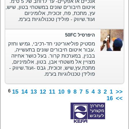
אנכיים או אפקיים- עד לרוחב של 5 ס"מ.
איטום חיבורים שונים במשטחי בטון, שיש,
עץ, מתכת, פח, זכוכית, אלומיניום
ועוד.שיווק - פולידן טכנולוגיות בע"מ.
היפרסיל 50FC
מסטיק פוליאוריטני חד-רכיבי, גמיש וחזק
.עבור איטום חיבורים שונים בתעשייה,
בבנין, במערכות קרור. בעל כושר אחיזה
מצויין אל משטחי אבן, בטון, אלומיניום,
מתכת,עץ,שיש, זכוכית, גבס -ועוד.שיווק -
פולידן טכנולוגיות בע"מ.
6
15
14
13
12
11
10
9
8
7
5
4
3
2
1
<<
16
>>