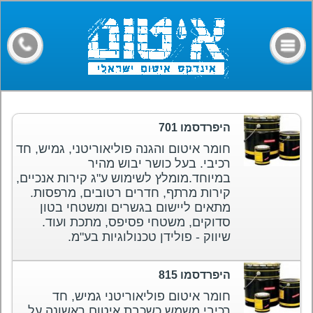
דף הבית
קבלני איטום
מילון מונחים
חומרים
היפרדסמו 701
מאמרים
חומר איטום והגנה פוליאוריטני, גמיש, חד
רכיבי. בעל כושר יבוש מהיר
פורום
במיוחד.מומלץ לשימוש ע"ג קירות אנכיים,
קירות מרתף, חדרים רטובים, מרפסות.
צרו קשר
מתאים ליישום בגשרים ומשטחי בטון
סדוקים, משטחי פסיפס, מתכת ועוד.
שיווק - פולידן טכנולוגיות בע"מ.
היפרדסמו 815
חומר איטום פוליאוריטני גמיש, חד
רכיבי.משמש כשכבת איטום ראשונה על