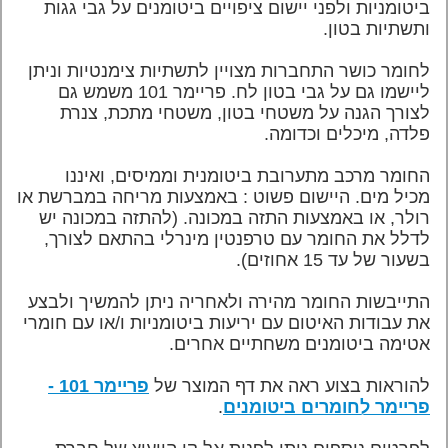
ביטומניות ולפני יישום ציפויים ביטומנים על גבי גגות
ותשתיות בטון.
לחומר כושר התחברות מצויין לתשתיות צימנטיות וניתן
ליישמו גם על גבי בטון לח. פריימר 101 משמש גם
לצורך הגנה על משטחי בטון, משטחי מתכת, צנרת
פלדה, מיכלים וכדומה.
החומר מרכב מתערובת ביטומנית וממיסים, ואיננו
מכיל מים. היישום פשוט : באמצעות מריחה במברשת או
רולר, או באמצעות התזה במכונה. (להתזה במכונה יש
לדלל את החומר עם טרפנטין מינרלי בהתאם לצורך,
בשעור של עד 15 אחוזים).
התייבשות החומר מהירה ולאחריה ניתן להמשיך ולבצע
את עבודות האיטום עם יריעות ביטומניות ו/או עם חומרי
אטימה ביטומנים משחתיים אחרים.
להוראות בצוע ראה את דף המוצר של
פריימר 101 -
פריימר לחומרים ביטומנים
.