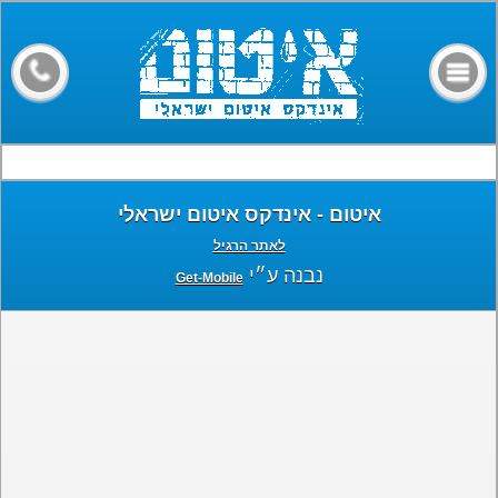
דף הבית
קבלני איטום
מילון מונחים
חומרים
איטום - אינדקס איטום ישראלי
מאמרים
לאתר הרגיל
פורום
נבנה ע״י
Get-Mobile
צרו קשר