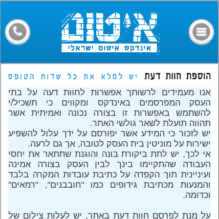
דף הבית
קבלני איטום
מילון מונחים
חומרים
אנו מעמידים לרשותך אפשרות לחוות דעה על בתי
מאמרים
העסק המפרסמים באינדקס ומקווים כי תשכיל/י
להשתמש באפשרות זו בצורה נכונה ואמיתית אשר
פורום
תהווה תועלת לשאר גולשי האתר.
יש לזכור כי המידע אשר יפורסם על ידך עלול להשפיע
צרו קשר
ישירות על מוניטין בית העסק לטובה, אך גם לרעה.
אי לכך, יש לתת ביקורת בונה והוגנת שתתאר את יחסי
העבודה שהתקיימו בינך לבין העסק בצורה אמינה
ועיניינית תוך הקפדה על כתיבת עובדות המקרה בלבד
והמנעות מכתיבת גידופים כמו "חובבנים", "רמאים"
וכדומה.
על מנת לפרסם חוות דעת באתר, יש לעלות צילום של