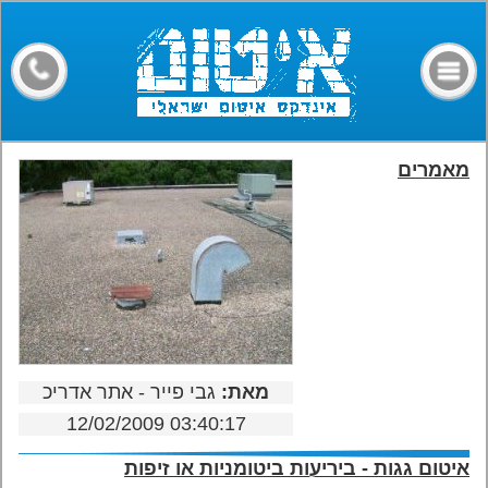
דף הבית
קבלני איטום
מילון מונחים
חומרים
מאמרים
מאמרים
פורום
צרו קשר
מאת:
גבי פייר - אתר אדריכ
12/02/2009 03:40:17
איטום גגות - ביריעות ביטומניות או זיפות