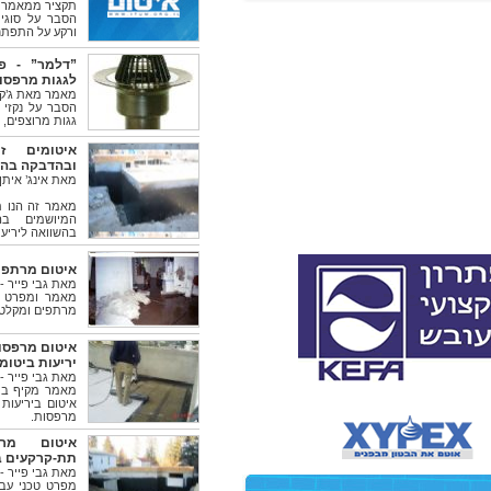
תקציר ממאמרו ש
הסבר על סוגי 
ורקע על התפתח
”דלמר” - פת
לגגות מרפסו
מאמר מאת ג’קי כהן, 
הסבר על נקזי 
גגות מרוצפים, 
איטומים זמ
ובהדבקה בהש
מאת אינג’ איתן
מאמר זה הנו ת
המיושמים ב
בהשוואה ליריע
איטום מרתפי
מאת גבי פייר - 
מאמר ומפרט טכ
מרתפים ומקלטי
איטום מרפסו
יריעות ביטומ
מאת גבי פייר - 
מאמר מקיף ביו
איטום ביריעות
מרפסות.
איטום מרת
תת-קרקעים ב
מאת גבי פייר - 
מפרט טכני עבו