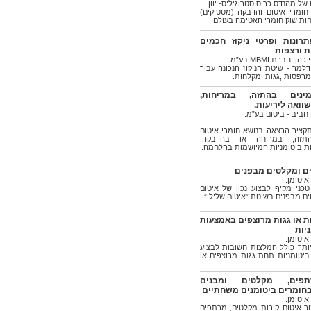
ל מהנדס כריס סטרוגיליס- יוון.
חומרי איטום והדבקה (מסטיקים)
ות שוק חומרי האטימה בעולם.
רונות ופרטי ניקוז חכמים
ת ורצפות
חברת MBMI בע”מ.
דלמר - שיטת הניקוז הנכונה עבור
מרפסות ,גגות ומקלחות.
ינים בהתזה, במריחות,
וואה ליריעות.
 חביב - ביטום בע”מ.
קציר הרצאה בנושא חומרי איטום
התזה, במריחה או בהדבקה,
ות ביטומניות המיושמות בהלחמה.
ם ומקלטים מבפנים
איטומן.
ני מקיף לבצוע נכון של איטום
ם מבפנים בשיטת ”איטום שלילי”.
ת או גגות מרוצפים באמצעות
ניות
איטומן.
תר כולל המלצות חשובות לבצוע
 ביטומניות תחת גגות מרוצפים או
פים, מקלטים ומבנים
חומרים ביטומנים משחתיים
איטומן.
ר איטום קירות מקלטים, מרתפים