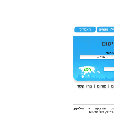
חות:
ום והדבקה – סיליקון,
רילי, פולימר MS