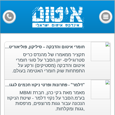
דף הבית
קבלני איטום
מילון מונחים
חומרים
חומרי איטום והדבקה – סיליקון, פוליאוריטן, אקרילי, פולימר MS
מאמרים
תקציר ממאמרו של מהנדס כריס
סטרוגיליס- יוון.הסבר על סוגי חומרי
פורום
איטום והדבקה (מסטיקים) ורקע על
התפתחות שוק חומרי האטימה בעולם.
צרו קשר
”דלמר” - פתרונות ופרטי ניקוז חכמים לגגות מרפסות ורצפות
מאמר מאת ג’קי כהן, חברת MBMI
בע”מ.הסבר על נקזי דלמר - שיטת הניקוז
הנכונה עבור גגות מרוצפים, מרפסות
,גגות ומקלחות.